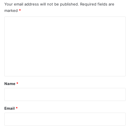
Your email address will not be published.
Required fields are
marked
*
C
o
m
m
e
n
t
*
Name
*
Email
*