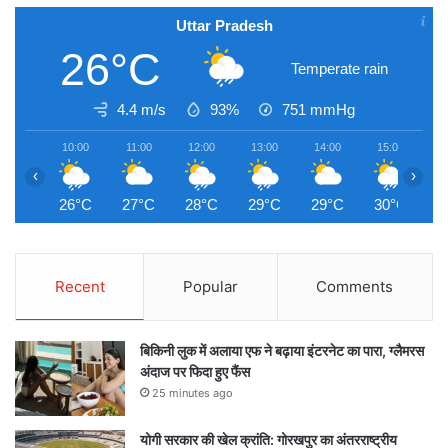
Uttar Pradesh
26°C
Temperate rain
4.4 m/s
93%
751
mmHg
10:00
11:00
12:00
13:00
14:00
15:00
1
‹
›
26°C
27°C
28°C
29°C
29°C
30°C
3
Recent
Popular
Comments
बिकिनी लुक में अलाया एफ ने बढ़ाया इंटरनेट का पारा, ग्लैमरस
अंदाज पर फिदा हुए फैंस
25 minutes ago
योगी सरकार की खेल क्रांति: गोरखपुर का अंतरराष्ट्रीय