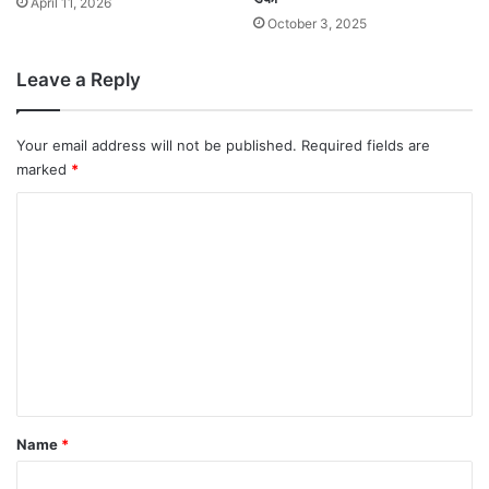
April 11, 2026
October 3, 2025
Leave a Reply
Your email address will not be published.
Required fields are
marked
*
C
o
m
m
e
n
t
*
Name
*