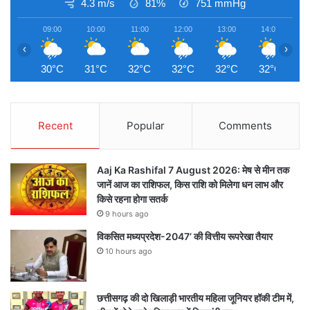
4.3 m/s
81%
751
mmHg
09:00
10:00
11:00
12:00
13:00
14:00
1
‹
›
30°C
31°C
32°C
32°C
32°C
32°C
3
Recent
Popular
Comments
Aaj Ka Rashifal 7 August 2026: मेष से मीन तक
जानें आज का राशिफल, किस राशि को मिलेगा धन लाभ और
किसे रहना होगा सतर्क
9 hours ago
विकसित मध्यप्रदेश-2047’ की वित्तीय रूपरेखा तैयार
10 hours ago
छत्तीसगढ़ की दो खिलाड़ी भारतीय महिला जूनियर हॉकी टीम में,