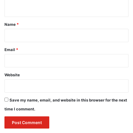
n
t
*
Name
*
Email
*
Website
Save my name, email, and website in this browser for the next
time I comment.