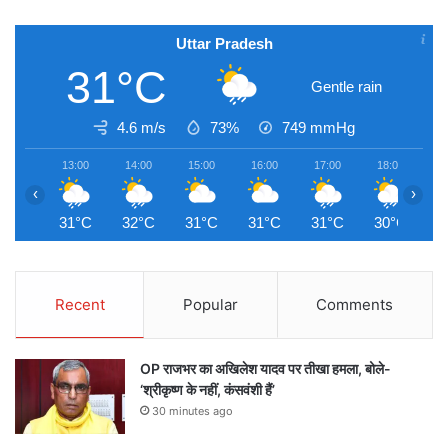
Uttar Pradesh
31°C
Gentle rain
4.6 m/s
73%
749
mmHg
13:00
14:00
15:00
16:00
17:00
18:00
1
‹
›
31°C
32°C
31°C
31°C
31°C
30°C
2
Recent
Popular
Comments
OP राजभर का अखिलेश यादव पर तीखा हमला, बोले-
‘श्रीकृष्ण के नहीं, कंसवंशी हैं’
30 minutes ago