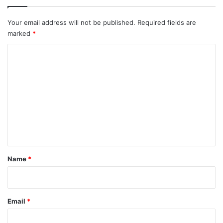
Your email address will not be published.
Required fields are
marked
*
C
o
m
m
e
n
t
*
Name
*
Email
*