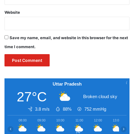
Website
Save my name, email, and website in this browser for the next
time I comment.
Uttar Pradesh
27°C
Broken cloud sky
3.8 m/s
88%
752
mmHg
08:00
09:00
10:00
11:00
12:00
13:00
1
‹
›