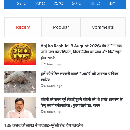
27°C
29°C
29°C
30°C
31°C
32°C
3
Recent
Popular
Comments
Aaj Ka Rashifal 8 August 2026: मेष से मीन तक
जानें आज का राशिफल, किसे मिलेगा धन लाभ और किसे रहना
होगा सतर्क
9 hours ago
दुर्लभ पैंगोलिन तस्करी मामले में आरोपी की जमानत याचिका
खारिज
9 hours ago
बंदियों की समय पूर्व रिहाई दूसरे बंदियों को भी अच्छे आचरण के
लिए करेगी प्रोत्साहित : मुख्यमंत्री डॉ. यादव
9 hours ago
138 करोड़ की लागत से नांदघाट-मुंगेली रोड होगा फोरलेन