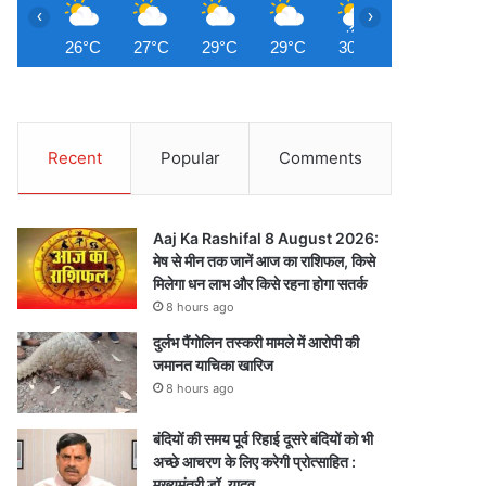
‹
›
26°C
27°C
29°C
29°C
30°C
31°C
3
Recent
Popular
Comments
Aaj Ka Rashifal 8 August 2026:
मेष से मीन तक जानें आज का राशिफल, किसे
मिलेगा धन लाभ और किसे रहना होगा सतर्क
8 hours ago
दुर्लभ पैंगोलिन तस्करी मामले में आरोपी की
जमानत याचिका खारिज
8 hours ago
बंदियों की समय पूर्व रिहाई दूसरे बंदियों को भी
अच्छे आचरण के लिए करेगी प्रोत्साहित :
मुख्यमंत्री डॉ. यादव