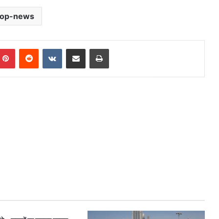
top-news
mblr
Pinterest
Reddit
VKontakte
Share via Email
Print