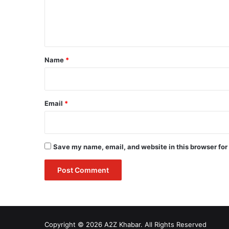
e
n
t
*
Name
*
Email
*
Save my name, email, and website in this browser for
Copyright © 2026 A2Z Khabar. All Rights Reserved