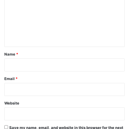
o
m
m
e
n
t
*
Name
*
Email
*
Website
Save my name, email, and website in this browser for the next