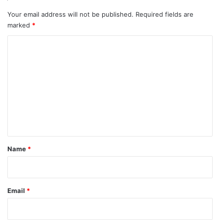
Your email address will not be published.
Required fields are
marked
*
C
o
m
m
e
n
t
*
Name
*
Email
*