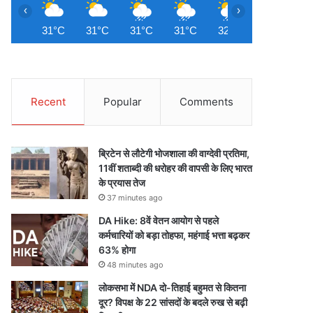
‹
›
31°C
31°C
31°C
31°C
32°C
31°C
3
Recent
Popular
Comments
ब्रिटेन से लौटेगी भोजशाला की वाग्देवी प्रतिमा,
11वीं शताब्दी की धरोहर की वापसी के लिए भारत
के प्रयास तेज
37 minutes ago
DA Hike: 8वें वेतन आयोग से पहले
कर्मचारियों को बड़ा तोहफा, महंगाई भत्ता बढ़कर
63% होगा
48 minutes ago
लोकसभा में NDA दो-तिहाई बहुमत से कितना
दूर? विपक्ष के 22 सांसदों के बदले रुख से बढ़ी