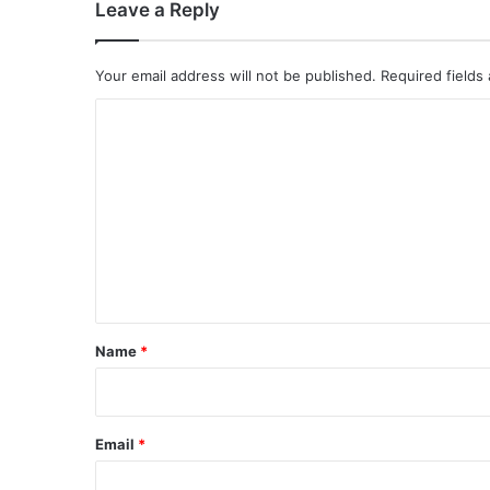
Leave a Reply
Your email address will not be published.
Required fields
C
o
m
m
e
n
t
*
Name
*
Email
*