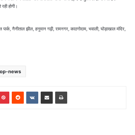
हो रही होगी।
नेशनल पार्क, नैनीताल झील, हनुमान गढ़ी, रामनगर, काठगोदाम, भवाली, घोड़ाखाल मंदिर,
top-news
mblr
Pinterest
Reddit
VKontakte
Share via Email
Print