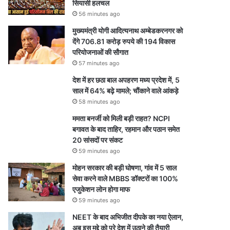
सियासी हलचल
56 minutes ago
मुख्यमंत्री योगी आदित्यनाथ अम्बेडकरनगर को
देंगे 706.81 करोड़ रुपये की 194 विकास
परियोजनाओं की सौगात
57 minutes ago
देश में हर छठा बाल अपहरण मध्य प्रदेश में, 5
साल में 64% बढ़े मामले; चौंकाने वाले आंकड़े
58 minutes ago
ममता बनर्जी को मिली बड़ी राहत? NCPI
बगावत के बाद ताहिर, रहमान और पठान समेत
20 सांसदों पर संकट
59 minutes ago
मोहन सरकार की बड़ी घोषणा, गांव में 5 साल
सेवा करने वाले MBBS डॉक्टरों का 100%
एजुकेशन लोन होगा माफ
59 minutes ago
NEET के बाद अभिजीत दीपके का नया ऐलान,
अब इस मुद्दे को पूरे देश में उठाने की तैयारी