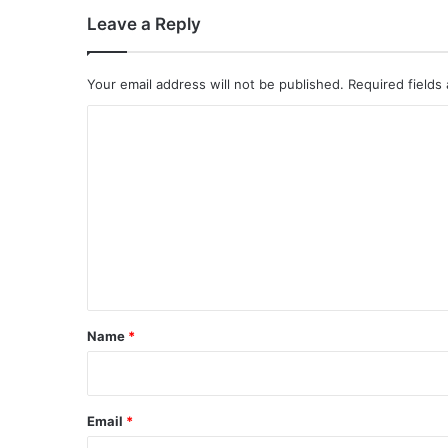
Leave a Reply
Your email address will not be published.
Required fields
C
o
m
m
e
n
t
*
Name
*
Email
*