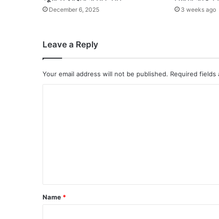
December 6, 2025
3 weeks ago
Leave a Reply
Your email address will not be published.
Required fields
C
o
m
m
e
n
t
*
Name
*