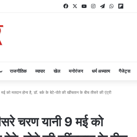
Facebook
X
YouTube
Instagram
Telegram
WhatsAp
Flipb
राजनीतिक
व्यापार
खेल
मनोरंजन
धर्म अध्यात्म
गैजेट्स
मई को मतदान होना है, डॉ. बर्क के बेटे-पोते की खींचतान के बीच तीसरे की एंट्री
 तीसरे चरण यानी 9 मई को