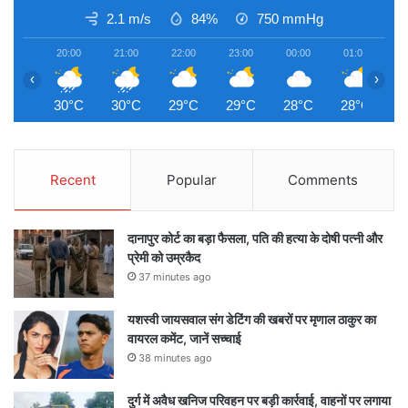
2.1 m/s
84%
750
mmHg
20:00
21:00
22:00
23:00
00:00
01:00
0
‹
›
30°C
30°C
29°C
29°C
28°C
28°C
2
Recent
Popular
Comments
दानापुर कोर्ट का बड़ा फैसला, पति की हत्या के दोषी पत्नी और
प्रेमी को उम्रकैद
37 minutes ago
यशस्वी जायसवाल संग डेटिंग की खबरों पर मृणाल ठाकुर का
वायरल कमेंट, जानें सच्चाई
38 minutes ago
दुर्ग में अवैध खनिज परिवहन पर बड़ी कार्रवाई, वाहनों पर लगाया