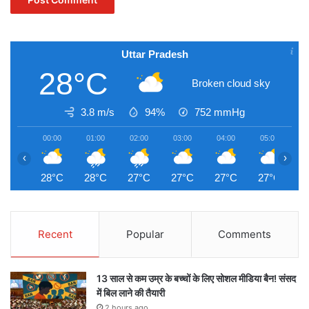
Uttar Pradesh
28°C
Broken cloud sky
3.8 m/s
94%
752
mmHg
00:00
01:00
02:00
03:00
04:00
05:00
0
‹
›
28°C
28°C
27°C
27°C
27°C
27°C
2
Recent
Popular
Comments
13 साल से कम उम्र के बच्चों के लिए सोशल मीडिया बैन! संसद
में बिल लाने की तैयारी
2 hours ago