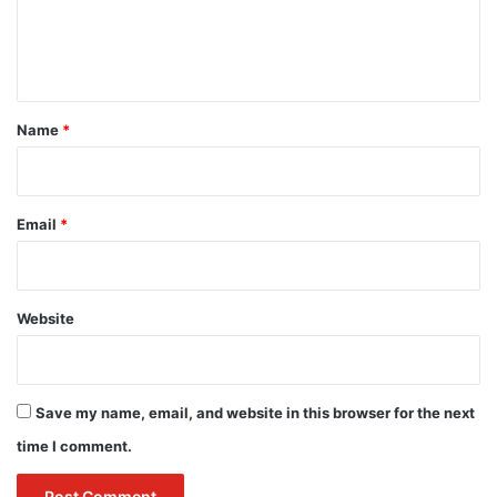
e
n
t
*
Name
*
Email
*
Website
Save my name, email, and website in this browser for the next
time I comment.