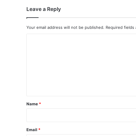
Leave a Reply
Your email address will not be published.
Required fields
C
o
m
m
e
n
t
*
Name
*
Email
*