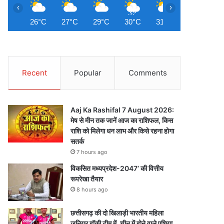
‹
›
26°C
27°C
29°C
30°C
31°C
32°C
3
Recent
Popular
Comments
Aaj Ka Rashifal 7 August 2026:
मेष से मीन तक जानें आज का राशिफल, किस
राशि को मिलेगा धन लाभ और किसे रहना होगा
सतर्क
7 hours ago
विकसित मध्यप्रदेश-2047’ की वित्तीय
रूपरेखा तैयार
8 hours ago
छत्तीसगढ़ की दो खिलाड़ी भारतीय महिला
जूनियर हॉकी टीम में, चीन में होने वाले एशिया