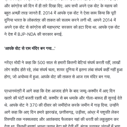
और कांग्रेस को दिन में ही तारे दिखा दिए. आप सभी अपने एक वोट के महत्व को
बहुत अच्छी तरह जानते हैं. 2014 में आपके एक वोट ने ऐसा काम किया कि पूरी
दुनिया भारत के लोकतंत्र की ताकत को सलाम करने लगी थी. आपने 2014 में
अपने एक वोट से कांग्रेस की महाभ्रष्ट सरकार को हटा दिया था. आपके एक वोट
ने देश में BJP-NDA की सरकार बनाई.
'आपके वोट से राम मंदिर बन गया…'
नरेंद्र मोदी ने कहा कि 500 साल से हमारी कितनी बेटियां संघर्ष करती रहीं, लाखों
लोग शहीद होते रहे, लंबा संघर्ष चला, शायर दुनिया में इतना लंबा संघर्ष कहीं नहीं हुआ
होगा, जो अयोध्या में हुआ. आपके वोट की ताकत से आज राम मंदिर बन गया.
प्रधानमंत्री में आगे कहा कि देश आजाद होने के बाद जम्मू-कश्मीर में आए दिन
खतरे की घंटी बजती रहती थी. कश्मीर से बम धमाके और गोला-बारूद ही सुनाई देते
थे. आपके वोट ने 370 की दीवार को जमींदोज करके जमीन में गाड़ दिया. उन्होंने
आगे कहा कि आए दिन हमारे झारखंड, छत्तीसगढ़, उड़ीसा, आंध्र में पशुपति लेकर
तिरुपति तक नक्सलवाद और आतंकवाद फैलाकर यहां की धरती को लहूलुहान कर
देता था. कितनी माताएं अपना जवान बेटा खो देती थीं, बंदूक उठाकर जंगलों में भाग