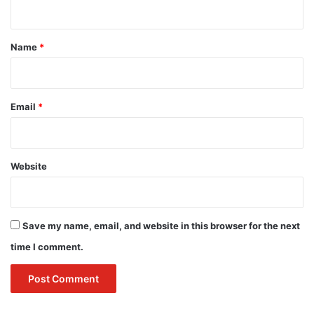
n
t
*
Name
*
Email
*
Website
Save my name, email, and website in this browser for the next
time I comment.