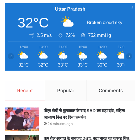
Uttar Pradesh
32°C
Broken cloud sky
2.5 m/s
72%
752
mmHg
12:00
13:00
14:00
15:00
16:00
17:00
1
‹
›
32°C
32°C
33°C
33°C
30°C
30°C
2
Recent
Popular
Comments
पीएम मोदी से मुलाकात के बाद SAD का बड़ा दांव, महिला
आरक्षण बिल पर दिया समर्थन
24 minutes ago
कम तेल आयात के बावजूद 26% बढ़ा भारत का क्रूड बिल,