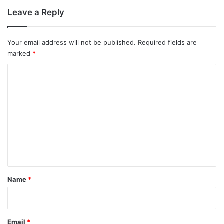
Leave a Reply
Your email address will not be published.
Required fields are
marked
*
C
o
m
m
e
n
t
*
Name
*
Email
*