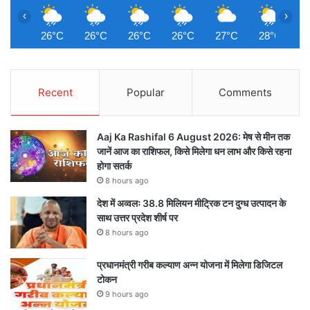
‹
›
26°C
26°C
26°C
26°C
27°C
28°C
2
Recent
Popular
Comments
Aaj Ka Rashifal 6 August 2026: मेष से मीन तक
जानें आज का राशिफल, किसे मिलेगा धन लाभ और किसे रहना
होगा सतर्क
8 hours ago
देश में अव्वलः 38.8 मिलियन मीट्रिक टन दुग्ध उत्पादन के
साथ उत्तर प्रदेश शीर्ष पर
8 hours ago
प्रधानमंत्री गरीब कल्याण अन्न योजना में मिलेगा डिजिटल
टोकन
9 hours ago