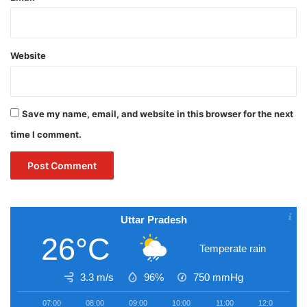
Website
Save my name, email, and website in this browser for the next
time I comment.
Uttar Pradesh
26°C
Temperate rain
3.3 m/s
96%
750
mmHg
07:00
08:00
09:00
10:00
11:00
12:00
1