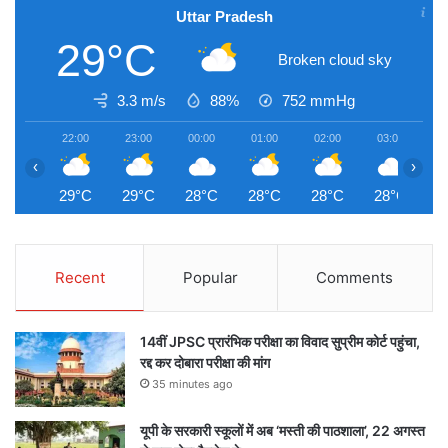
Uttar Pradesh
29°C
Broken cloud sky
3.3 m/s
88%
752
mmHg
22:00
23:00
00:00
01:00
02:00
03:00
0
‹
›
29°C
29°C
28°C
28°C
28°C
28°C
2
Recent
Popular
Comments
14वीं JPSC प्रारंभिक परीक्षा का विवाद सुप्रीम कोर्ट पहुंचा,
रद्द कर दोबारा परीक्षा की मांग
35 minutes ago
यूपी के सरकारी स्कूलों में अब ‘मस्ती की पाठशाला’, 22 अगस्त