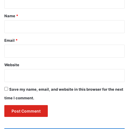
t
*
Name
*
Email
*
Website
Save my name, email, and website in this browser for the next
time I comment.