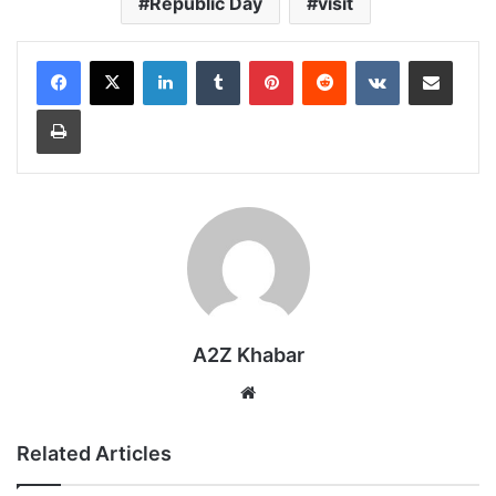
Republic Day
visit
LinkedIn
Tumblr
Pinterest
Reddit
VKontakte
Share via Email
Print
A2Z Khabar
Website
Related Articles