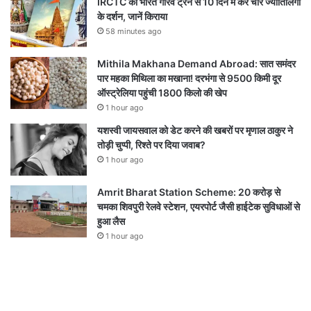
IRCTC की भारत गौरव ट्रेन से 10 दिन में करें चार ज्योतिर्लिंगों
के दर्शन, जानें किराया
58 minutes ago
Mithila Makhana Demand Abroad: सात समंदर
पार महका मिथिला का मखाना! दरभंगा से 9500 किमी दूर
ऑस्ट्रेलिया पहुंची 1800 किलो की खेप
1 hour ago
यशस्वी जायसवाल को डेट करने की खबरों पर मृणाल ठाकुर ने
तोड़ी चुप्पी, रिश्ते पर दिया जवाब?
1 hour ago
Amrit Bharat Station Scheme: 20 करोड़ से
चमका शिवपुरी रेलवे स्टेशन, एयरपोर्ट जैसी हाईटेक सुविधाओं से
हुआ लैस
1 hour ago