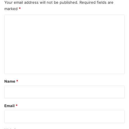
Your email address will not be published.
Required fields are
marked
*
C
o
m
m
e
n
t
*
Name
*
Email
*