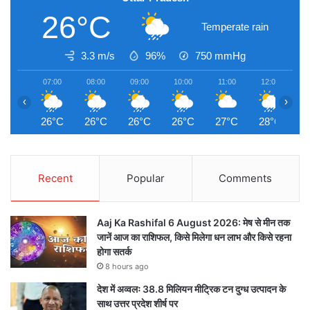
26°C
Temperate rain
3.3 m/s
96%
750
mmHg
07:00
08:00
09:00
10:00
11:00
12:00
1
‹
›
26°C
26°C
26°C
26°C
27°C
28°C
2
Recent
Popular
Comments
Aaj Ka Rashifal 6 August 2026: मेष से मीन तक
जानें आज का राशिफल, किसे मिलेगा धन लाभ और किसे रहना
होगा सतर्क
8 hours ago
देश में अव्वलः 38.8 मिलियन मीट्रिक टन दुग्ध उत्पादन के
साथ उत्तर प्रदेश शीर्ष पर