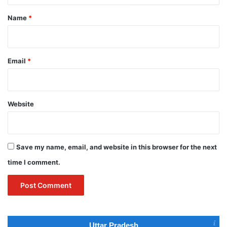
*
Name
*
Email
*
Website
Save my name, email, and website in this browser for the next
time I comment.
Uttar Pradesh