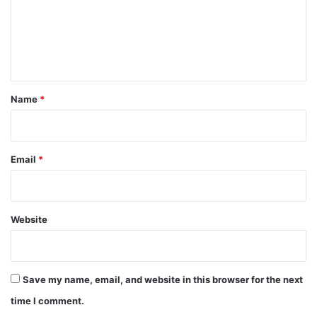
m
e
n
t
*
Name
*
Email
*
Website
Save my name, email, and website in this browser for the next
time I comment.