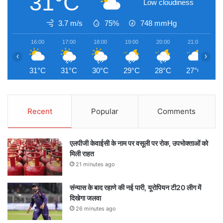
31°C
Low cloudiness
3.7 m/s
75%
748
mmHg
16:00
17:00
18:00
19:00
20:00
21:00
2
‹
›
31°C
31°C
30°C
29°C
28°C
27°C
2
Recent
Popular
Comments
एलपीजी केवाईसी के नाम पर वसूली पर रोक, उपभोक्ताओं को
मिली राहत
21 minutes ago
संन्यास के बाद रहाणे की नई पारी, यूरोपियन टी20 लीग में
दिखेगा जलवा
26 minutes ago