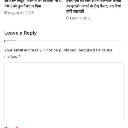
ऑपरेशन सिंदूर: भारत ने कम हथियारों से ही
इसरो एक बार फिर अपनी तकनीकी क्षमता
PAK को घुटनों पर ला दिया
का प्रदर्शन करने के लिए तैयार, रात में भी
होगी रखवाली
August 31, 2025
May 17, 2025
Leave a Reply
Your email address will not be published.
Required fields are
marked
*
C
o
m
m
e
n
t
*