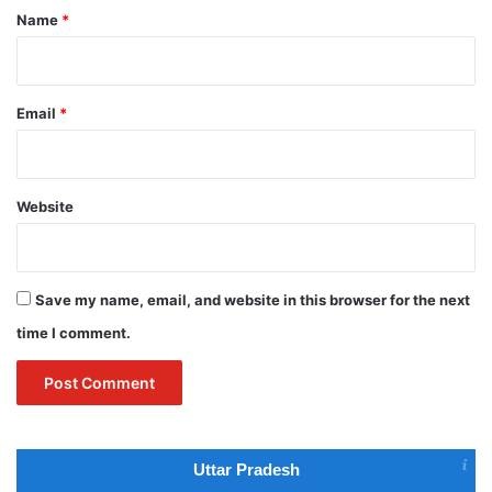
*
Name
*
Email
*
Website
Save my name, email, and website in this browser for the next
time I comment.
Uttar Pradesh