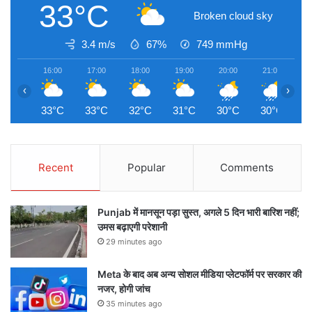
33°C
Broken cloud sky
3.4 m/s
67%
749
mmHg
16:00
17:00
18:00
19:00
20:00
21:00
2
‹
›
33°C
33°C
32°C
31°C
30°C
30°C
2
Recent
Popular
Comments
Punjab में मानसून पड़ा सुस्त, अगले 5 दिन भारी बारिश नहीं;
उमस बढ़ाएगी परेशानी
29 minutes ago
Meta के बाद अब अन्य सोशल मीडिया प्लेटफॉर्म पर सरकार की
नजर, होगी जांच
35 minutes ago