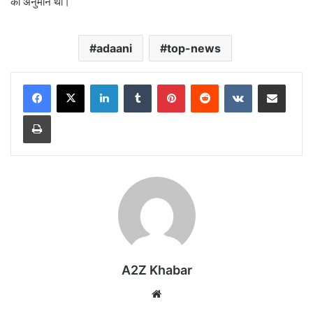
का अनुमान था।
adaani
top-news
LinkedIn
Tumblr
Pinterest
Reddit
VKontakte
Share via Email
Print
A2Z Khabar
Website