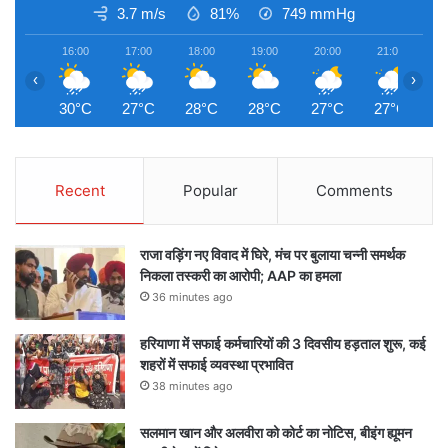
3.7 m/s
81%
749
mmHg
16:00
17:00
18:00
19:00
20:00
21:00
2
‹
›
30°C
27°C
28°C
28°C
27°C
27°C
2
Recent
Popular
Comments
राजा वड़िंग नए विवाद में घिरे, मंच पर बुलाया चन्नी समर्थक
निकला तस्करी का आरोपी; AAP का हमला
36 minutes ago
हरियाणा में सफाई कर्मचारियों की 3 दिवसीय हड़ताल शुरू, कई
शहरों में सफाई व्यवस्था प्रभावित
38 minutes ago
सलमान खान और अलवीरा को कोर्ट का नोटिस, बीइंग ह्यूमन