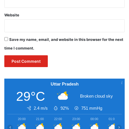
Website
Save my name, email, and website in this browser for the next
time I comment.
Uttar Pradesh
29°C
Broken cloud sky
2.4 m/s
92%
751
mmHg
20:00
21:00
22:00
23:00
00:00
01:00
0
‹
›