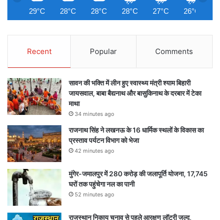
29°C
28°C
28°C
28°C
27°C
26°C
2
Recent
Popular
Comments
सावन की भक्ति में लीन हुए स्वास्थ्य मंत्री श्याम बिहारी
जायसवाल, बाबा बैद्यनाथ और बासुकिनाथ के दरबार में टेका
माथा
34 minutes ago
राजनाथ सिंह ने लखनऊ के 16 धार्मिक स्थलों के विकास का
प्रस्ताव पर्यटन विभाग को भेजा
42 minutes ago
मुंगेर-जमालपुर में 280 करोड़ की जलापूर्ति योजना, 17,745
घरों तक पहुंचेगा नल का पानी
52 minutes ago
राजस्थान निकाय चुनाव से पहले आरक्षण लॉटरी जल्द,