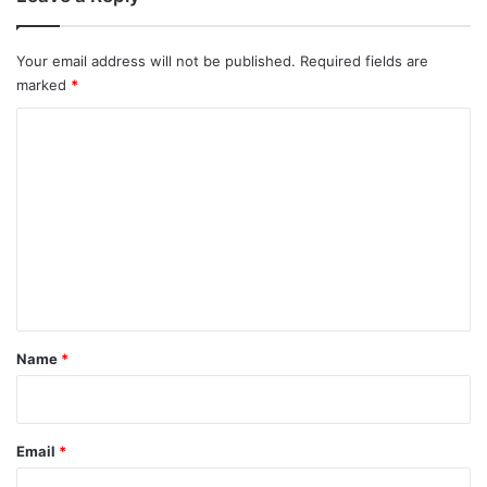
Your email address will not be published.
Required fields are
marked
*
C
o
m
m
e
n
t
*
Name
*
Email
*