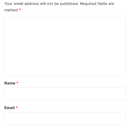
Your email address will not be published.
Required fields are
marked
*
C
o
m
m
e
n
t
*
Name
*
Email
*