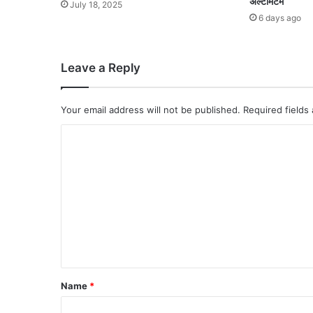
अल्टीमेटम
July 18, 2025
6 days ago
Leave a Reply
Your email address will not be published.
Required fields
C
o
m
m
e
n
t
*
Name
*