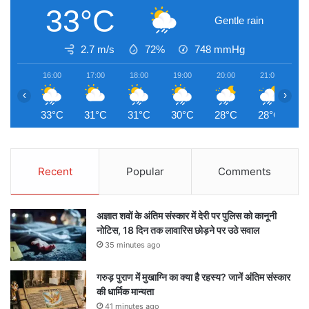
33°C
Gentle rain
2.7 m/s
72%
748
mmHg
16:00
17:00
18:00
19:00
20:00
21:00
2
‹
›
33°C
31°C
31°C
30°C
28°C
28°C
2
Recent
Popular
Comments
अज्ञात शवों के अंतिम संस्कार में देरी पर पुलिस को कानूनी
नोटिस, 18 दिन तक लावारिस छोड़ने पर उठे सवाल
35 minutes ago
गरुड़ पुराण में मुखाग्नि का क्या है रहस्य? जानें अंतिम संस्कार
की धार्मिक मान्यता
41 minutes ago