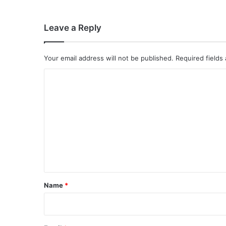
Leave a Reply
Your email address will not be published.
Required fields
C
o
m
m
e
n
t
*
Name
*