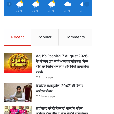
‹
›
27°C
27°C
26°C
26°C
26°C
26°C
2
Recent
Popular
Comments
Aaj Ka Rashifal 7 August 2026:
मेष से मीन तक जानें आज का राशिफल, किस
राशि को मिलेगा धन लाभ और किसे रहना होगा
सतर्क
1 hour ago
विकसित मध्यप्रदेश-2047’ की वित्तीय
रूपरेखा तैयार
2 hours ago
छत्तीसगढ़ की दो खिलाड़ी भारतीय महिला
जूनियर हॉकी टीम में, चीन में होने वाले एशिया