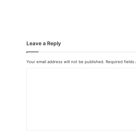
Leave a Reply
Your email address will not be published.
Required fields
C
o
m
m
e
n
t