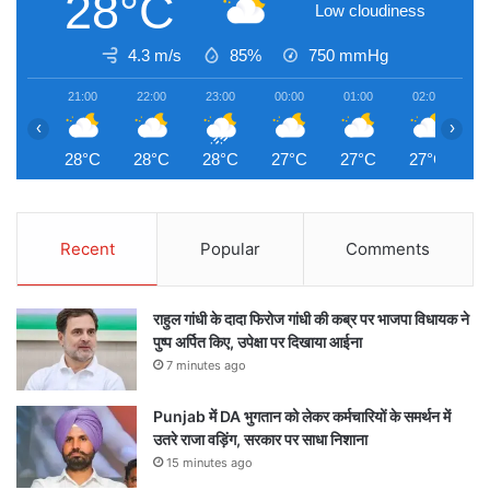
28°C
Low cloudiness
4.3 m/s
85%
750
mmHg
21:00
22:00
23:00
00:00
01:00
02:00
0
‹
›
28°C
28°C
28°C
27°C
27°C
27°C
2
Recent
Popular
Comments
राहुल गांधी के दादा फिरोज गांधी की कब्र पर भाजपा विधायक ने
पुष्प अर्पित किए, उपेक्षा पर दिखाया आईना
7 minutes ago
Punjab में DA भुगतान को लेकर कर्मचारियों के समर्थन में
उतरे राजा वड़िंग, सरकार पर साधा निशाना
15 minutes ago