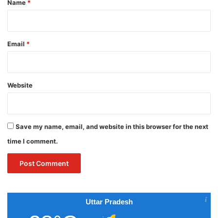
Name
*
Email
*
Website
Save my name, email, and website in this browser for the next
time I comment.
Uttar Pradesh