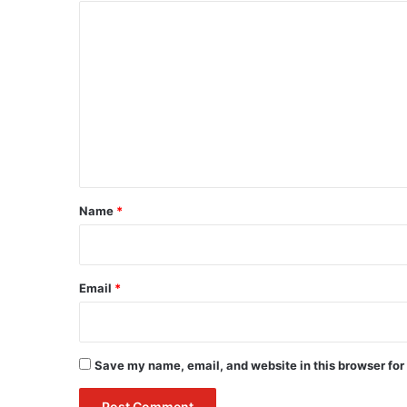
C
o
m
m
e
n
t
*
Name
*
Email
*
Save my name, email, and website in this browser for