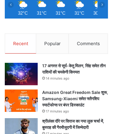
‹
›
32°C
31°C
31°C
31°C
30°C
29°C
2
Recent
Popular
Comments
17 अगस्त से सूर्य-केतु मिलन, सिंह समेत तीन
राशियों की चमकेगी किस्मत
14 minutes ago
Amazon Great Freedom Sale शुरू,
Samsung-Xiaomi समेत फ्लैगशिप
स्मार्टफोन्स पर बंपर डिस्काउंट
17 minutes ago
श्रीलंका दौरे पर सिराज का नया लुक चर्चा में,
बुमराह की गैरमौजूदगी में जिम्मेदारी
17 minutes ago