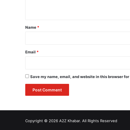
n
t
*
Name
*
Email
*
Save my name, email, and website in this browser for
Copyright © 2026 A2Z Khabar. All Rights Reserved