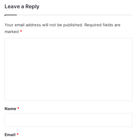
Leave a Reply
Your email address will not be published.
Required fields are
marked
*
C
o
m
m
e
n
t
*
Name
*
Email
*