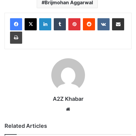
Brijmohan Aggarwal
LinkedIn
Tumblr
Pinterest
Reddit
VKontakte
Share via Email
Print
A2Z Khabar
Website
Related Articles