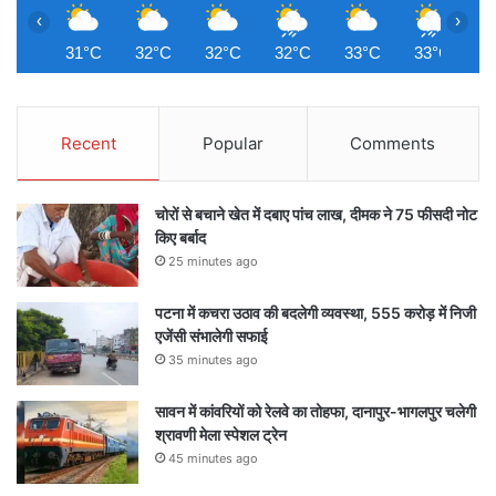
‹
›
31°C
32°C
32°C
32°C
33°C
33°C
3
Recent
Popular
Comments
चोरों से बचाने खेत में दबाए पांच लाख, दीमक ने 75 फीसदी नोट
किए बर्बाद
25 minutes ago
पटना में कचरा उठाव की बदलेगी व्यवस्था, 555 करोड़ में निजी
एजेंसी संभालेगी सफाई
35 minutes ago
सावन में कांवरियों को रेलवे का तोहफा, दानापुर-भागलपुर चलेगी
श्रावणी मेला स्पेशल ट्रेन
45 minutes ago