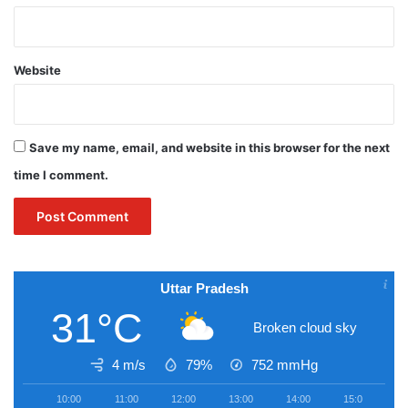
Website
Save my name, email, and website in this browser for the next
time I comment.
Uttar Pradesh
31°C
Broken cloud sky
4 m/s
79%
752
mmHg
10:00
11:00
12:00
13:00
14:00
15:00
1