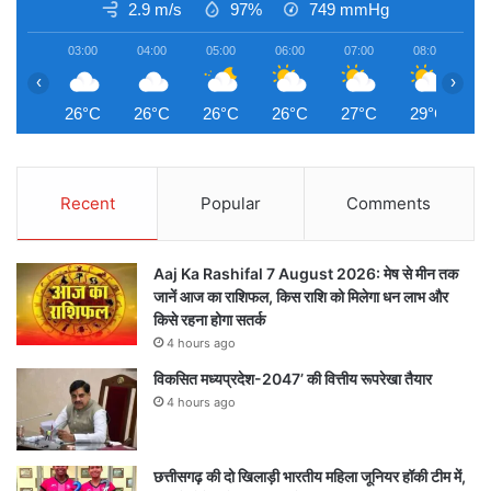
2.9 m/s
97%
749
mmHg
03:00
04:00
05:00
06:00
07:00
08:00
0
‹
›
26°C
26°C
26°C
26°C
27°C
29°C
3
Recent
Popular
Comments
Aaj Ka Rashifal 7 August 2026: मेष से मीन तक
जानें आज का राशिफल, किस राशि को मिलेगा धन लाभ और
किसे रहना होगा सतर्क
4 hours ago
विकसित मध्यप्रदेश-2047’ की वित्तीय रूपरेखा तैयार
4 hours ago
छत्तीसगढ़ की दो खिलाड़ी भारतीय महिला जूनियर हॉकी टीम में,