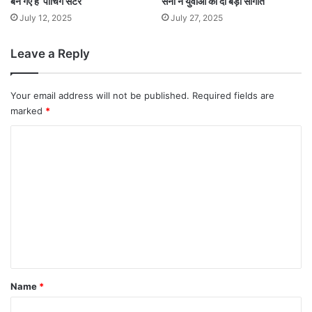
बन गए हैं ‘पोचिंग सेंटर’
सैनी ने युवाओं को दी बड़ी सौगात
July 12, 2025
July 27, 2025
Leave a Reply
Your email address will not be published.
Required fields are
marked
*
C
o
m
m
e
n
t
*
Name
*