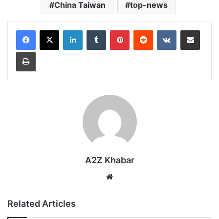
China Taiwan
top-news
LinkedIn
Tumblr
Pinterest
Reddit
VKontakte
Share via Email
Print
A2Z Khabar
Website
Related Articles