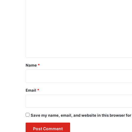
C
o
m
m
e
n
t
*
Name
*
Email
*
Save my name, email, and website in this browser for