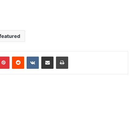
featured
mblr
Pinterest
Reddit
VKontakte
Share via Email
Print