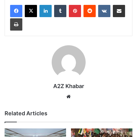
LinkedIn
Tumblr
Pinterest
Reddit
VKontakte
Share via Email
Print
A2Z Khabar
Website
Related Articles