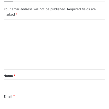
Your email address will not be published.
Required fields are
marked
*
C
o
m
m
e
n
t
*
Name
*
Email
*