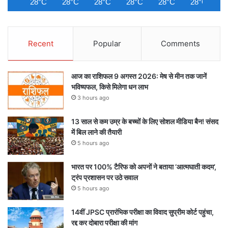
28°C
28°C
28°C
28°C
28°C
28°C
2
Recent
Popular
Comments
आज का राशिफल 9 अगस्त 2026: मेष से मीन तक जानें
भविष्यफल, किसे मिलेगा धन लाभ
3 hours ago
13 साल से कम उम्र के बच्चों के लिए सोशल मीडिया बैन! संसद
में बिल लाने की तैयारी
5 hours ago
भारत पर 100% टैरिफ को अपनों ने बताया ‘आत्मघाती कदम’,
ट्रंप प्रशासन पर उठे सवाल
5 hours ago
14वीं JPSC प्रारंभिक परीक्षा का विवाद सुप्रीम कोर्ट पहुंचा,
रद्द कर दोबारा परीक्षा की मांग