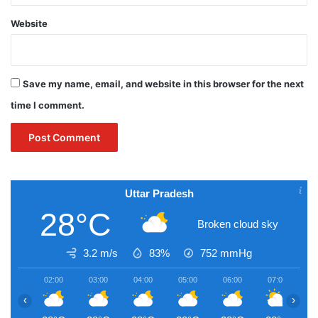
Website
Save my name, email, and website in this browser for the next
time I comment.
Uttar Pradesh
28°C
Broken cloud sky
3.2 m/s
83%
752
mmHg
02:00
03:00
04:00
05:00
06:00
07:00
0
‹
›