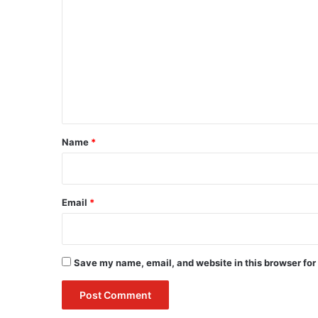
o
m
m
e
n
t
*
Name
*
Email
*
Save my name, email, and website in this browser for