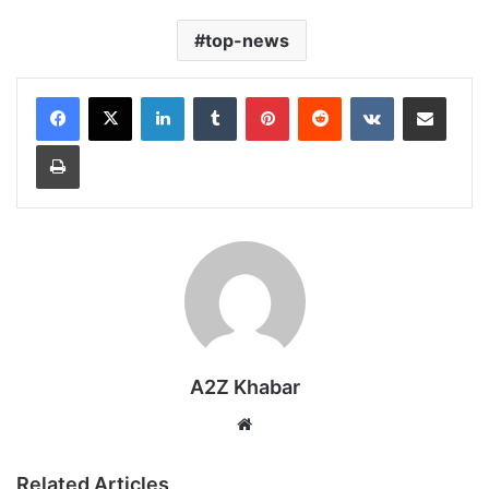
top-news
LinkedIn
Tumblr
Pinterest
Reddit
VKontakte
Share via Email
Print
A2Z Khabar
Website
Related Articles