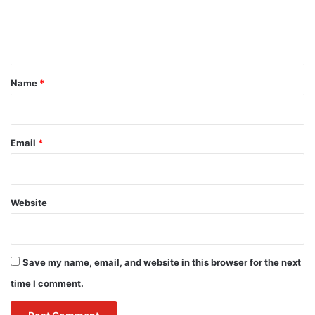
e
n
t
*
Name
*
Email
*
Website
Save my name, email, and website in this browser for the next
time I comment.