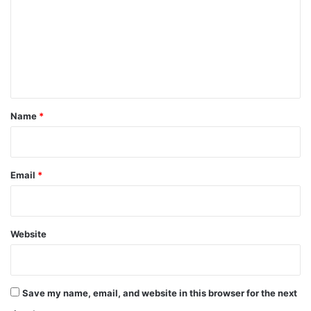
m
m
e
n
t
*
Name
*
Email
*
Website
Save my name, email, and website in this browser for the next