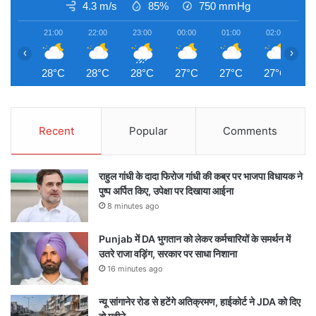
4.3 m/s
85%
750
mmHg
21:00
22:00
23:00
00:00
01:00
02:00
0
‹
›
28°C
28°C
28°C
27°C
27°C
27°C
2
Recent
Popular
Comments
राहुल गांधी के दादा फिरोज गांधी की कब्र पर भाजपा विधायक ने
पुष्प अर्पित किए, उपेक्षा पर दिखाया आईना
8 minutes ago
Punjab में DA भुगतान को लेकर कर्मचारियों के समर्थन में
उतरे राजा वड़िंग, सरकार पर साधा निशाना
16 minutes ago
न्यू सांगानेर रोड से हटेंगे अतिक्रमण, हाईकोर्ट ने JDA को दिए