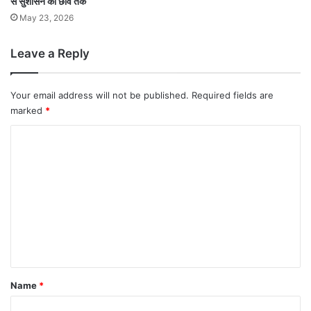
से सुशासन की छांव तक
May 23, 2026
Leave a Reply
Your email address will not be published.
Required fields are
marked
*
C
o
m
m
e
n
t
*
Name
*