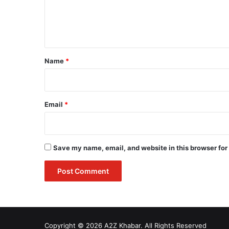
e
n
t
*
Name
*
Email
*
Save my name, email, and website in this browser for
Copyright © 2026 A2Z Khabar. All Rights Reserved