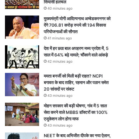
सियासी हलचल
40 minutes ago
मुख्यमंत्री योगी आदित्यनाथ अम्बेडकरनगर को
देंगे 706.81 करोड़ रुपये की 194 विकास
परियोजनाओं की सौगात
41 minutes ago
देश में हर छठा बाल अपहरण मध्य प्रदेश में, 5
साल में 64% बढ़े मामले; चौंकाने वाले आंकड़े
42 minutes ago
ममता बनर्जी को मिली बड़ी राहत? NCPI
बगावत के बाद ताहिर, रहमान और पठान समेत
20 सांसदों पर संकट
43 minutes ago
मोहन सरकार की बड़ी घोषणा, गांव में 5 साल
सेवा करने वाले MBBS डॉक्टरों का 100%
एजुकेशन लोन होगा माफ
43 minutes ago
NEET के बाद अभिजीत दीपके का नया ऐलान,