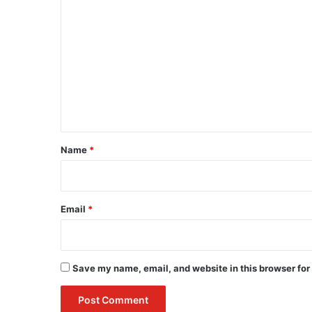
o
m
m
e
n
t
*
Name
*
Email
*
Save my name, email, and website in this browser for