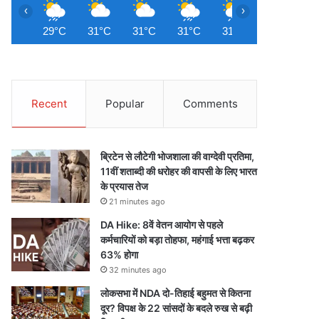
‹
›
29°C
31°C
31°C
31°C
31°C
32°C
3
Recent
Popular
Comments
ब्रिटेन से लौटेगी भोजशाला की वाग्देवी प्रतिमा,
11वीं शताब्दी की धरोहर की वापसी के लिए भारत
के प्रयास तेज
21 minutes ago
DA Hike: 8वें वेतन आयोग से पहले
कर्मचारियों को बड़ा तोहफा, महंगाई भत्ता बढ़कर
63% होगा
32 minutes ago
लोकसभा में NDA दो-तिहाई बहुमत से कितना
दूर? विपक्ष के 22 सांसदों के बदले रुख से बढ़ी