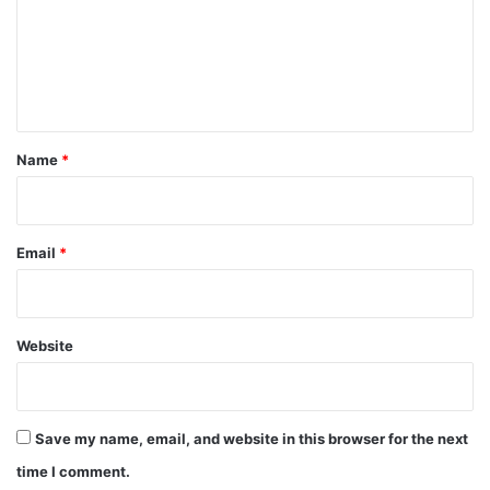
m
e
n
t
*
Name
*
Email
*
Website
Save my name, email, and website in this browser for the next
time I comment.