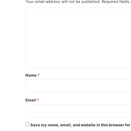
Your email address will not be published.
Required fields
C
o
m
m
e
n
t
*
Name
*
Email
*
Save my name, email, and website in this browser for