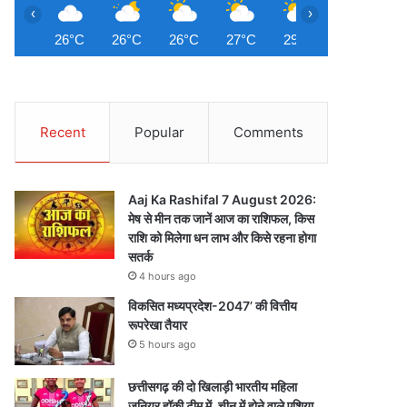
‹
›
26°C
26°C
26°C
27°C
29°C
30°C
3
Recent
Popular
Comments
Aaj Ka Rashifal 7 August 2026:
मेष से मीन तक जानें आज का राशिफल, किस
राशि को मिलेगा धन लाभ और किसे रहना होगा
सतर्क
4 hours ago
विकसित मध्यप्रदेश-2047’ की वित्तीय
रूपरेखा तैयार
5 hours ago
छत्तीसगढ़ की दो खिलाड़ी भारतीय महिला
जूनियर हॉकी टीम में, चीन में होने वाले एशिया