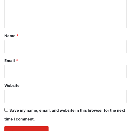
e
n
t
*
Name
*
Email
*
Website
Save my name, email, and website in this browser for the next
time I comment.