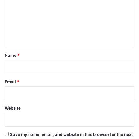
m
m
e
n
t
*
Name
*
Email
*
Website
Save my name, email, and website in this browser for the next