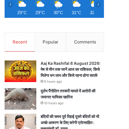
‹
›
29°C
29°C
30°C
31°C
32°C
32°C
3
Recent
Popular
Comments
Aaj Ka Rashifal 8 August 2026:
मेष से मीन तक जानें आज का राशिफल, किसे
मिलेगा धन लाभ और किसे रहना होगा सतर्क
9 hours ago
दुर्लभ पैंगोलिन तस्करी मामले में आरोपी की
जमानत याचिका खारिज
10 hours ago
बंदियों की समय पूर्व रिहाई दूसरे बंदियों को भी
अच्छे आचरण के लिए करेगी प्रोत्साहित :
मुख्यमंत्री डॉ. यादव